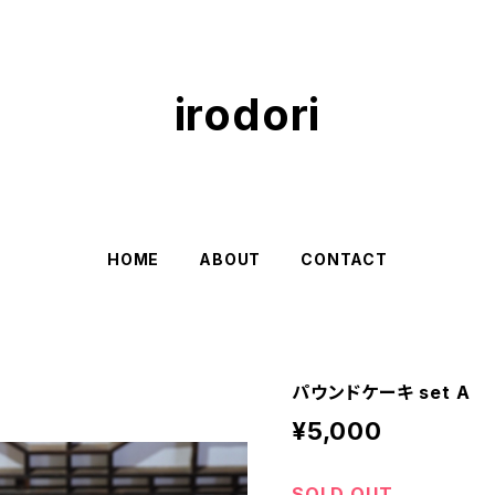
irodori
HOME
ABOUT
CONTACT
パウンドケーキ set A
¥5,000
SOLD OUT